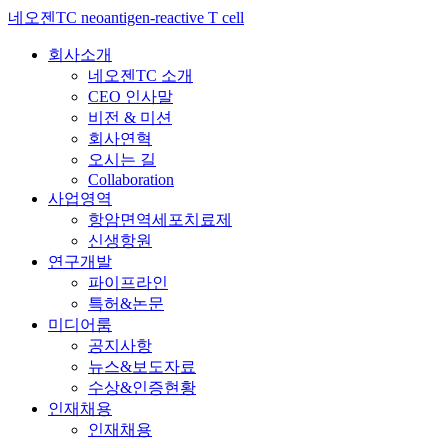
네오젠TC neoantigen-reactive T cell
회사소개
네오젠TC 소개
CEO 인사말
비전 & 미션
회사연혁
오시는 길
Collaboration
사업영역
항암면역세포치료제
신생항원
연구개발
파이프라인
특허&논문
미디어룸
공지사항
뉴스&보도자료
수상&인증현황
인재채용
인재채용