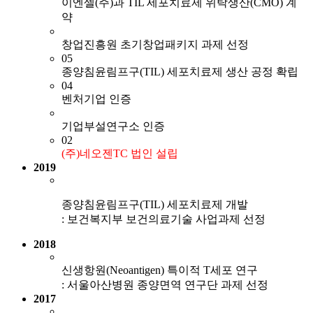
이엔셀(주)과 TIL 세포치료제 위탁생산(CMO) 계
약
창업진흥원 초기창업패키지 과제 선정
05
종양침윤림프구(TIL) 세포치료제 생산 공정 확립
04
벤처기업 인증
기업부설연구소 인증
02
(주)네오젠TC 법인 설립
2019
종양침윤림프구(TIL) 세포치료제 개발
: 보건복지부 보건의료기술 사업과제 선정
2018
신생항원(Neoantigen) 특이적 T세포 연구
: 서울아산병원 종양면역 연구단 과제 선정
2017