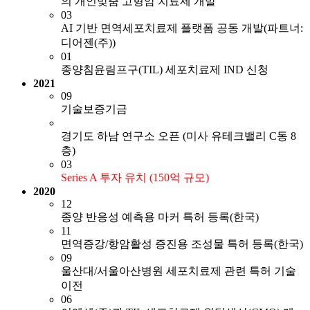
의 개인맞춤 고형암 치료제 개발"
03
AI 기반 면역세포치료제 플랫폼 공동 개발(파트너:
디어젠(주))
01
종양침윤림프구(TIL) 세포치료제 IND 신청
2021
09
기술보증기금
경기도 하남 연구소 오픈 (미사 유테크밸리 C동 8
층)
03
Series A 투자 유치 (150억 규모)
2020
12
종양 반응성 예측용 마커 특허 등록(한국)
11
면역증강/항암활성 증진용 조성물 특허 등록(한국)
09
울산대/서울아산병원 세포치료제 관련 특허 기술
이전
06